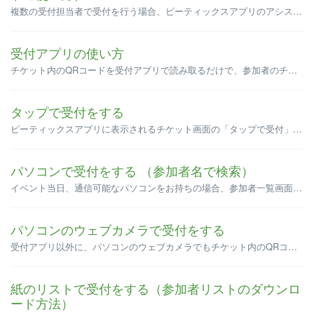
複数の受付担当者で受付を行う場合、ピーティックスアプリのアシスタントモードが便利です。 アシスタントモードを利用すると、複数の端末を使ってチケット内のQRコードを読み取ることができます。 App StoreもしくはGoogle Playから、「Peatix イベントマネージャー」 をダウンロードし、受...
受付アプリの使い方
チケット内のQRコードを受付アプリで読み取るだけで、参加者のチェックイン（受付）ができます。 アプリでの受付方法については、以下のページをご参照ください。 受付アプリ「Peatix イベントマネージャー」で受付をする方法は？（iOS） 受付アプリ「Peatix イベントマネージャー」で受付をする方法は？（An...
タップで受付をする
ピーティックスアプリに表示されるチケット画面の「タップで受付」ボタンをタップすると、入場情報が記録されて受付ができます。受付用の端末を用意する必要はありません。 ※受付をしなかった場合でも、販売代金の受け取りには影響ありません。 注意点 [タップで受付] ボタンは、イベント開始3時間前から押す...
パソコンで受付をする （参加者名で検索）
イベント当日、通信可能なパソコンをお持ちの場合、参加者一覧画面から参加者を検索し、手動で受付（チェックイン）できます。 ※受付をしなかった場合でも、販売代金の受け取りには影響ありません。 1. 受付したいイベントのページを開き、[参加者] をクリックします。 2. [参加者一覧] をクリ...
パソコンのウェブカメラで受付をする
受付アプリ以外に、パソコンのウェブカメラでもチケット内のQRコードを読み取るだけで、参加者のチェックイン（受付）ができます。 ※受付をしなかった場合でも、販売代金の受け取りには影響ありません。 1. イベントページの[参加者] タブをクリックします。 2. [受付方法] をクリックします。 ...
紙のリストで受付をする（参加者リストのダウンロ
ード方法）