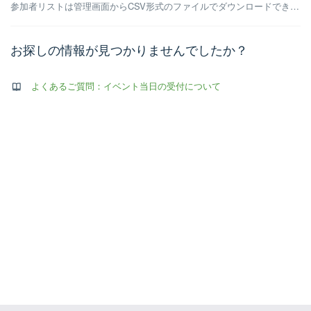
参加者リストは管理画面からCSV形式のファイルでダウンロードできます。ダウンロードしたファイルは、エクセルなどで編集や加工が可能です。 1. イベント編集画面の [参加者] をクリックします。 2. 参加者一覧画面の [参加者リスト(CSV)] をクリックします。 3. CSV...
お探しの情報が見つかりませんでしたか？
よくあるご質問：イベント当日の受付について