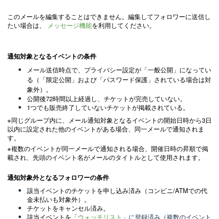
このメールを編集することはできません。編集してフォロワーに送信し
たい場合は、
メッセージ機能
を利用してください。
通知対象となるイベントの条件
メール送信時点で、
プライバシー設定が「一般公開」になってい
る
（「限定公開」および「パスワード保護」されている場合
は対
）。
象外
公開後72時間以上経過し、チケットが完売していない。
1つでも販売終了していないチケットが掲載されている。
※同じグループ内に、メール通知対象となるイベントの開始日時から3日
以内に設定された他のイベントがある場合、同一メールで通知されま
す。
※複数のイベントが同一メールで通知される場合、開催日時の昇順で掲
載され、先頭のイベント名がメールのタイトルとして使用されます。
通知対象外となるフォロワーの条件
該当イベントのチケットを申し込み済み（コンビニ/ATMでの代
金未払いも対象外）。
チケットをキャンセル済み。
該当イベントを
「
ウォッチリスト
」に登録済み（複数のイベント