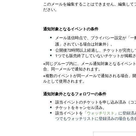
このメールを編集することはできません。編集して
ださい。
通知対象となるイベントの条件
メール送信時点で、
プライバシー設定が「一
護」されている場合
）。
は対象外
公開後72時間以上経過し、チケットが完売し
1つでも販売終了していないチケットが掲載
※同じグループ内に、メール通知対象となるイベン
合、同一メールで通知されます。
※複数のイベントが同一メールで通知される場合、
ルとして使用されます。
通知対象外となるフォロワーの条件
該当イベントのチケットを申し込み済み（コン
チケットをキャンセル済み。
該当イベントを
「
ウォッチリスト
」に登録済
つでもウォッチリストに登録済みの場合も含