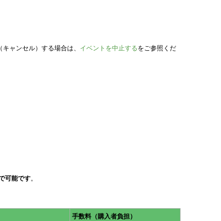
（キャンセル）する場合は、
イベントを中止する
をご参照くだ
で
可能です
。
手数料（購入者負担）