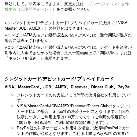
無効にして、非表示にできます。変更方法は、
グループ/イベントを作
成する（会場開催イベント）
をご参照ください。
※クレジットカード
/デビットカード/ プリペイドカード
決済（「VISA,
Master, JCB, AMEX」）の無効化はできません。
※コンビニ/ATM支払いと
については、受付期限が過ぎた
銀行振込支払い
場合には表示されません。
※コンビニ/ATM支払いと銀行振込支払いについては、チケット申込者が
期限内に入金できなかった場合、注文一覧画面上で「期限切れ」または
「キャンセル済み」と表示されます。
クレジットカード
/デビットカード/ プリペイドカード
VISA、MasterCard、JCB、AMEX、Discover、Diners Club、PayPal
クレジットカードのお支払いには外部の決済会社を利用していま
す。
VISA/MasterCard/JCB/AMEX/Discover/Diners Clubのクレジット
カード払いの場合、Stripe社の決済サービスとなります。1回の
決済につき、ご利用上限は100万までです（ご利用の限度額が
100万を下回る場合、ご利用の限度額に準じます）。
PayPal社の決済サービスを利用する場合、決済時PayPalアカウ
ントの作成が必須となります。ご利用上限はPayPal社の審査に