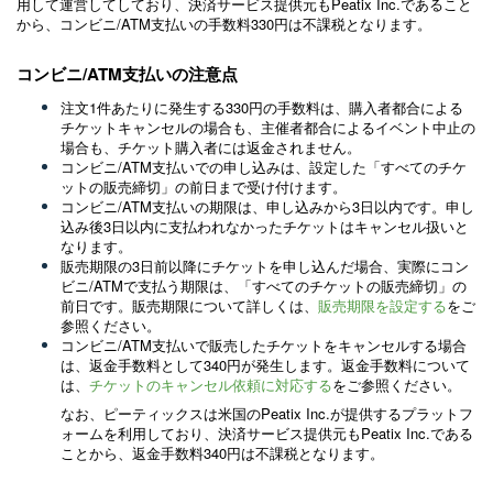
用して運営してしており、決済サービス提供元もPeatix Inc.であること
から、コンビニ/ATM支払いの手数料330円は不課税となります。
コンビニ/ATM支払いの注意点
注文1件あたりに発生する330円の手数料は、購入者都合による
チケットキャンセルの場合も、主催者都合によるイベント中止の
場合も、チケット購入者には返金されません。
コンビニ/ATM支払いでの申し込みは、設定した「すべてのチケ
ットの販売締切」の前日まで受け付けます。
コンビニ/ATM支払いの期限は、申し込みから3日以内です。申し
込み後3日以内に支払われなかったチケットはキャンセル扱いと
なります。
販売期限の3日前以降にチケットを申し込んだ場合、実際にコン
ビニ/ATMで支払う期限は、「すべてのチケットの販売締切」の
前日です。販売期限について詳しくは、
販売期限を設定する
をご
参照ください。
コンビニ/ATM支払いで販売したチケットをキャンセルする場合
は、返金手数料として340円が発生します。返金手数料について
は、
チケットのキャンセル依頼に対応する
をご参照ください。
なお、ピーティックスは米国のPeatix Inc.が提供するプラットフ
ォームを利用しており、決済サービス提供元もPeatix Inc.である
ことから、返金手数料340円は不課税となります。