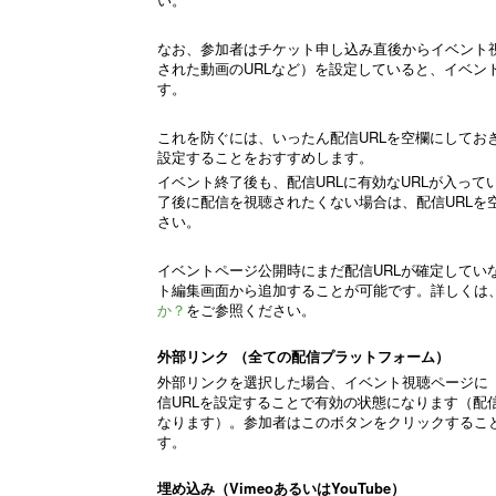
なお、参加者はチケット申し込み直後からイベント視
された動画のURLなど）を設定していると、イベン
す。
これを防ぐには、いったん配信URLを空欄にしてお
設定することをおすすめします。
イベント終了後も、配信URLに有効なURLが入っ
了後に配信を視聴されたくない場合は、配信URLを
さい。
イベントページ公開時にまだ配信URLが確定してい
ト編集画面から追加することが可能です。詳しくは
か？
をご参照ください。
外部リンク （全ての配信プラットフォーム）
外部リンクを選択した場合、イベント視聴ページに
信URLを設定することで有効の状態になります（配
なります）。参加者はこのボタンをクリックするこ
す。
埋め込み（VimeoあるいはYouTube）